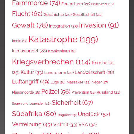
Farmmorde
(74)
Feuersturm
(22)
Feuerwehr
(16)
Flucht
(62)
Gesellschaft
(22)
Geschichte
(20)
Invasion
(91)
Gewalt
(78)
Integration
(23)
Katastrophe
(199)
Ironie
(17)
klimawandel
(28)
Krankenhaus
(18)
Kriegsverbrechen
(114)
Kriminalität
Kultur
(33)
(29)
Landwirtschaft
(28)
Landreform
(20)
Luftangriff
(49)
Massaker
(21)
Lüge
(18)
Neger
(17)
Polizei
(56)
Russland
(21)
Plaasmoorde
(18)
Prävention
(18)
Sicherheit
(67)
Sagen und Legenden
(16)
Südafrika
(80)
Unglück
(52)
Tragödie
(15)
Vertreibung
(43)
Vielfalt
(33)
VSA
(32)