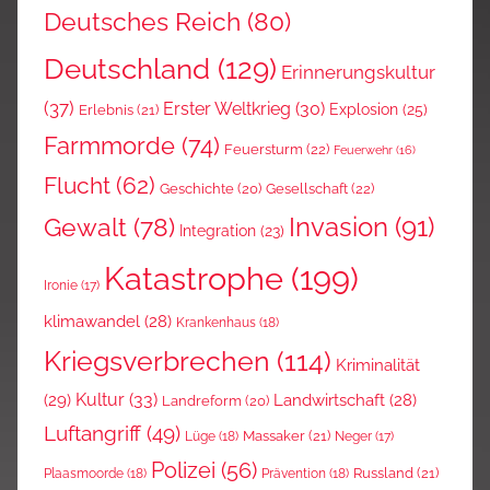
Deutsches Reich
(80)
Deutschland
(129)
Erinnerungskultur
(37)
Erster Weltkrieg
(30)
Explosion
(25)
Erlebnis
(21)
Farmmorde
(74)
Feuersturm
(22)
Feuerwehr
(16)
Flucht
(62)
Gesellschaft
(22)
Geschichte
(20)
Invasion
(91)
Gewalt
(78)
Integration
(23)
Katastrophe
(199)
Ironie
(17)
klimawandel
(28)
Krankenhaus
(18)
Kriegsverbrechen
(114)
Kriminalität
Kultur
(33)
(29)
Landwirtschaft
(28)
Landreform
(20)
Luftangriff
(49)
Massaker
(21)
Lüge
(18)
Neger
(17)
Polizei
(56)
Russland
(21)
Plaasmoorde
(18)
Prävention
(18)