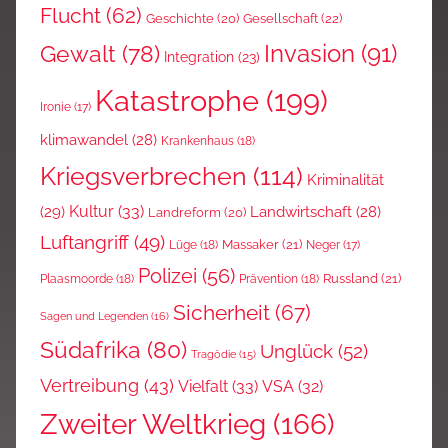
Flucht
(62)
Gesellschaft
(22)
Geschichte
(20)
Invasion
(91)
Gewalt
(78)
Integration
(23)
Katastrophe
(199)
Ironie
(17)
klimawandel
(28)
Krankenhaus
(18)
Kriegsverbrechen
(114)
Kriminalität
Kultur
(33)
(29)
Landwirtschaft
(28)
Landreform
(20)
Luftangriff
(49)
Massaker
(21)
Lüge
(18)
Neger
(17)
Polizei
(56)
Russland
(21)
Plaasmoorde
(18)
Prävention
(18)
Sicherheit
(67)
Sagen und Legenden
(16)
Südafrika
(80)
Unglück
(52)
Tragödie
(15)
Vertreibung
(43)
Vielfalt
(33)
VSA
(32)
Zweiter Weltkrieg
(166)