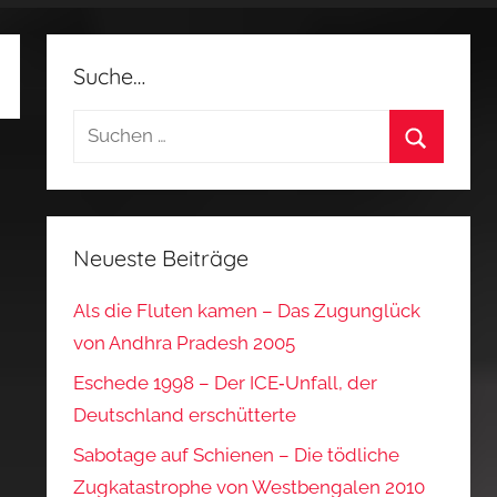
Suche…
Suchen
nach:
Suchen
Neueste Beiträge
Als die Fluten kamen – Das Zugunglück
von Andhra Pradesh 2005
Eschede 1998 – Der ICE‑Unfall, der
Deutschland erschütterte
Sabotage auf Schienen – Die tödliche
Zugkatastrophe von Westbengalen 2010