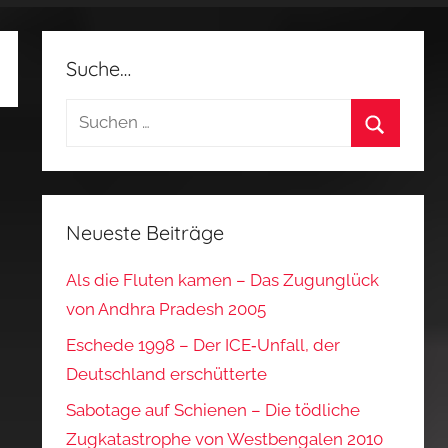
Suche…
Suchen
nach:
Suchen
Neueste Beiträge
Als die Fluten kamen – Das Zugunglück
von Andhra Pradesh 2005
Eschede 1998 – Der ICE‑Unfall, der
Deutschland erschütterte
Sabotage auf Schienen – Die tödliche
Zugkatastrophe von Westbengalen 2010