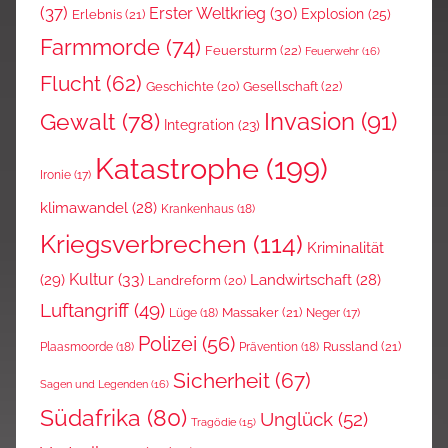
(37)
Erster Weltkrieg
(30)
Explosion
(25)
Erlebnis
(21)
Farmmorde
(74)
Feuersturm
(22)
Feuerwehr
(16)
Flucht
(62)
Gesellschaft
(22)
Geschichte
(20)
Invasion
(91)
Gewalt
(78)
Integration
(23)
Katastrophe
(199)
Ironie
(17)
klimawandel
(28)
Krankenhaus
(18)
Kriegsverbrechen
(114)
Kriminalität
Kultur
(33)
(29)
Landwirtschaft
(28)
Landreform
(20)
Luftangriff
(49)
Massaker
(21)
Lüge
(18)
Neger
(17)
Polizei
(56)
Russland
(21)
Plaasmoorde
(18)
Prävention
(18)
Sicherheit
(67)
Sagen und Legenden
(16)
Südafrika
(80)
Unglück
(52)
Tragödie
(15)