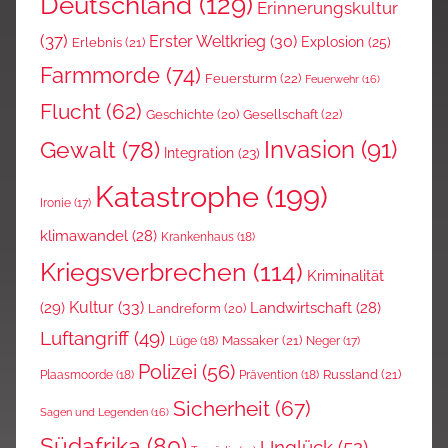
Deutschland
(129)
Erinnerungskultur
(37)
Erster Weltkrieg
(30)
Explosion
(25)
Erlebnis
(21)
Farmmorde
(74)
Feuersturm
(22)
Feuerwehr
(16)
Flucht
(62)
Gesellschaft
(22)
Geschichte
(20)
Invasion
(91)
Gewalt
(78)
Integration
(23)
Katastrophe
(199)
Ironie
(17)
klimawandel
(28)
Krankenhaus
(18)
Kriegsverbrechen
(114)
Kriminalität
Kultur
(33)
(29)
Landwirtschaft
(28)
Landreform
(20)
Luftangriff
(49)
Massaker
(21)
Lüge
(18)
Neger
(17)
Polizei
(56)
Russland
(21)
Plaasmoorde
(18)
Prävention
(18)
Sicherheit
(67)
Sagen und Legenden
(16)
Südafrika
(80)
Unglück
(52)