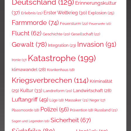
Deutschland
(129)
Erinnerungskultur
(37)
Erster Weltkrieg
(30)
Explosion
(25)
Erlebnis
(21)
Farmmorde
(74)
Feuersturm
(22)
Feuerwehr
(16)
Flucht
(62)
Gesellschaft
(22)
Geschichte
(20)
Invasion
(91)
Gewalt
(78)
Integration
(23)
Katastrophe
(199)
Ironie
(17)
klimawandel
(28)
Krankenhaus
(18)
Kriegsverbrechen
(114)
Kriminalität
Kultur
(33)
(29)
Landwirtschaft
(28)
Landreform
(20)
Luftangriff
(49)
Massaker
(21)
Lüge
(18)
Neger
(17)
Polizei
(56)
Russland
(21)
Plaasmoorde
(18)
Prävention
(18)
Sicherheit
(67)
Sagen und Legenden
(16)