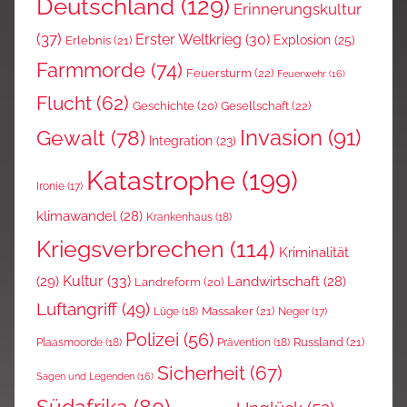
Deutschland
(129)
Erinnerungskultur
(37)
Erster Weltkrieg
(30)
Explosion
(25)
Erlebnis
(21)
Farmmorde
(74)
Feuersturm
(22)
Feuerwehr
(16)
Flucht
(62)
Gesellschaft
(22)
Geschichte
(20)
Invasion
(91)
Gewalt
(78)
Integration
(23)
Katastrophe
(199)
Ironie
(17)
klimawandel
(28)
Krankenhaus
(18)
Kriegsverbrechen
(114)
Kriminalität
Kultur
(33)
(29)
Landwirtschaft
(28)
Landreform
(20)
Luftangriff
(49)
Massaker
(21)
Lüge
(18)
Neger
(17)
Polizei
(56)
Russland
(21)
Plaasmoorde
(18)
Prävention
(18)
Sicherheit
(67)
Sagen und Legenden
(16)