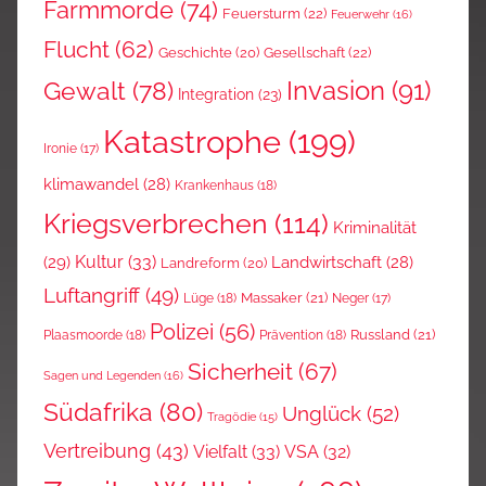
Farmmorde
(74)
Feuersturm
(22)
Feuerwehr
(16)
Flucht
(62)
Gesellschaft
(22)
Geschichte
(20)
Invasion
(91)
Gewalt
(78)
Integration
(23)
Katastrophe
(199)
Ironie
(17)
klimawandel
(28)
Krankenhaus
(18)
Kriegsverbrechen
(114)
Kriminalität
Kultur
(33)
(29)
Landwirtschaft
(28)
Landreform
(20)
Luftangriff
(49)
Massaker
(21)
Lüge
(18)
Neger
(17)
Polizei
(56)
Russland
(21)
Plaasmoorde
(18)
Prävention
(18)
Sicherheit
(67)
Sagen und Legenden
(16)
Südafrika
(80)
Unglück
(52)
Tragödie
(15)
Vertreibung
(43)
Vielfalt
(33)
VSA
(32)