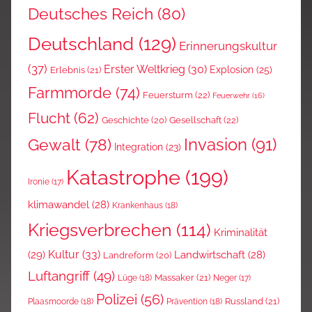
Deutsches Reich
(80)
Deutschland
(129)
Erinnerungskultur
(37)
Erster Weltkrieg
(30)
Explosion
(25)
Erlebnis
(21)
Farmmorde
(74)
Feuersturm
(22)
Feuerwehr
(16)
Flucht
(62)
Gesellschaft
(22)
Geschichte
(20)
Invasion
(91)
Gewalt
(78)
Integration
(23)
Katastrophe
(199)
Ironie
(17)
klimawandel
(28)
Krankenhaus
(18)
Kriegsverbrechen
(114)
Kriminalität
Kultur
(33)
(29)
Landwirtschaft
(28)
Landreform
(20)
Luftangriff
(49)
Massaker
(21)
Lüge
(18)
Neger
(17)
Polizei
(56)
Russland
(21)
Plaasmoorde
(18)
Prävention
(18)