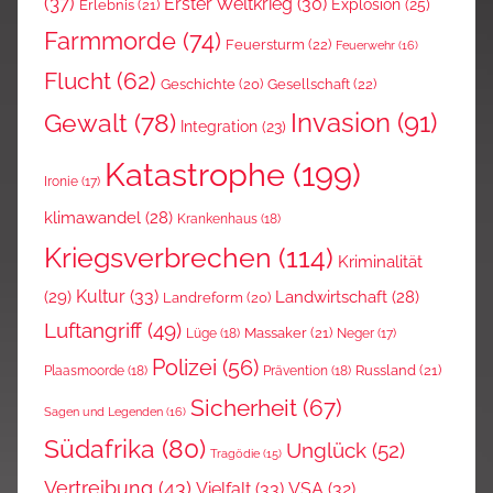
(37)
Erster Weltkrieg
(30)
Explosion
(25)
Erlebnis
(21)
Farmmorde
(74)
Feuersturm
(22)
Feuerwehr
(16)
Flucht
(62)
Gesellschaft
(22)
Geschichte
(20)
Invasion
(91)
Gewalt
(78)
Integration
(23)
Katastrophe
(199)
Ironie
(17)
klimawandel
(28)
Krankenhaus
(18)
Kriegsverbrechen
(114)
Kriminalität
Kultur
(33)
(29)
Landwirtschaft
(28)
Landreform
(20)
Luftangriff
(49)
Massaker
(21)
Lüge
(18)
Neger
(17)
Polizei
(56)
Russland
(21)
Plaasmoorde
(18)
Prävention
(18)
Sicherheit
(67)
Sagen und Legenden
(16)
Südafrika
(80)
Unglück
(52)
Tragödie
(15)
Vertreibung
(43)
Vielfalt
(33)
VSA
(32)