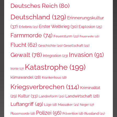
Deutsches Reich
(80)
Deutschland
(129)
Erinnerungskultur
(37)
Erster Weltkrieg
(30)
Explosion
(25)
Erlebnis
(21)
Farmmorde
(74)
Feuersturm
(22)
Feuerwehr
(16)
Flucht
(62)
Gesellschaft
(22)
Geschichte
(20)
Invasion
(91)
Gewalt
(78)
Integration
(23)
Katastrophe
(199)
Ironie
(17)
klimawandel
(28)
Krankenhaus
(18)
Kriegsverbrechen
(114)
Kriminalität
Kultur
(33)
(29)
Landwirtschaft
(28)
Landreform
(20)
Luftangriff
(49)
Massaker
(21)
Lüge
(18)
Neger
(17)
Polizei
(56)
Russland
(21)
Plaasmoorde
(18)
Prävention
(18)